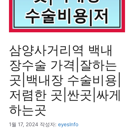
삼양사거리역 백내
장수술 가격|잘하는
곳|백내장 수술비용|
저렴한 곳|싼곳|싸게
하는곳
1월 17, 2024
작성자:
eyesInfo