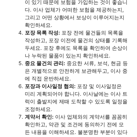
이 있기 때문에 보험을 가입하는 것이 좋습니
다. 이사 업체가 어떠한 보험을 제공하는지,
그리고 어떤 상황에서 보상이 이루어지는지
확인하세요.
포장 목록 작성:
포장 전에 물건들의 목록을
작성하고, 포장 이전에 물건의 상태를 기록해
두세요. 포장 후에도 목록을 확인하여 손상이
나 누락된 물품이 있는지 확인하세요.
중요 물건의 관리:
중요한 서류, 보석, 현금 등
은 개별적으로 안전하게 보관해두고, 이사 중
에 직접 운반하세요.
포장과 이사일정 협의:
포장 및 이사일정은
미리 계획되어야 합니다. 이사날에는 이사 트
럭이 출발지에 제때 도착할 수 있도록 일정을
조정하세요.
계약서 확인:
이사 업체와의 계약서를 꼼꼼히
확인하고, 약관 및 조건에 동의하기 전에 모
든 내용을 이해하세요. 불분명한 부분이 있다