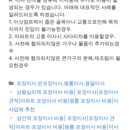
A: 이사 견적을 낸후에 이사중에 추가로 비용이 발
생되는 경우가 있습니다. 아래에 대표적인 사례를
알려드리도록 하겠습니다.
1. 이삿짐트럭이 좁은 골목이나 교통으로인해 목적
지까지 진입이 불가능한경우.
2. 아파트의 고층 이사시 사다리차를 이용할경우.
3. 사전에 협의되지않은 가구나 물품이 추가되는경
우
4. 사전에 협의되지않은 큰가구의 분해,재조립이 필
요한경우
카
포장이사,반포장이사,원룸이사,용달이사
테
상왕십리역 포장이사 비용| 포장이사|포장이사
고
견적|아파트 포장이사 비용|원룸 포장이사 비용|이
리
사업체 추천
상인역 포장이사 비용| 포장이사|포장이사 견
적|아파트 포장이사 비용|원룸 포장이사 비용|이사