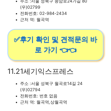
주소 :서울 성북구 종암로24가길 80
(우)02799
전화번호: 02-984-2434
근처 역: 월곡역
✅후기 확인 및 견적문의 바
로 가기 👈👈
11.21세기익스프레스
주소 :서울 성북구 월곡로14길 24
(우)02794
전화번호: 번호 없음
근처 역: 월곡역,상월곡역