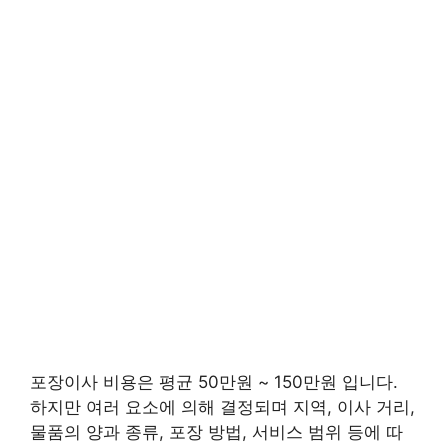
포장이사 비용은 평균 50만원 ~ 150만원 입니다.
하지만 여러 요소에 의해 결정되며 지역, 이사 거리,
물품의 양과 종류, 포장 방법, 서비스 범위 등에 따