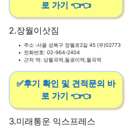
로 가기 👈👈
2.장월이삿짐
주소 :서울 성북구 장월로2길 45 (우)02773
전화번호: 02-964-2404
근처 역: 상월곡역,돌곶이역,월곡역
✅후기 확인 및 견적문의 바
로 가기 👈👈
3.미래통운 익스프레스