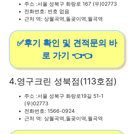
주소 :서울 성북구 화랑로 167 (우)02773
전화번호: 번호 없음
근처 역: 상월곡역,돌곶이역,월곡역
✅후기 확인 및 견적문의 바
로 가기 👈👈
4.영구크린 성북점(113호점)
주소 :서울 성북구 화랑로19길 51-1
(우)02773
전화번호: 1566-0924
근처 역: 상월곡역,돌곶이역,월곡역