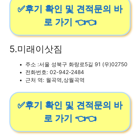
✅후기 확인 및 견적문의 바
로 가기 👈👈
5.미래이삿짐
주소 :서울 성북구 화랑로5길 91 (우)02750
전화번호: 02-942-2484
근처 역: 월곡역,상월곡역
✅후기 확인 및 견적문의 바
로 가기 👈👈