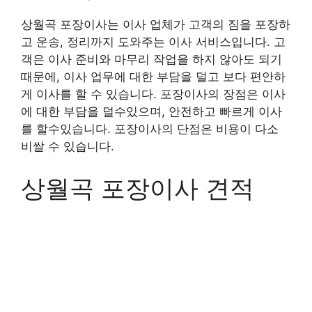
상월곡 포장이사는 이사 업체가 고객의 짐을 포장하
고 운송, 정리까지 도와주는 이사 서비스입니다. 고
객은 이사 준비와 마무리 작업을 하지 않아도 되기
때문에, 이사 업무에 대한 부담을 덜고 보다 편안하
게 이사를 할 수 있습니다. 포장이사의 장점은 이사
에 대한 부담을 덜수있으며, 안전하고 빠르게 이사
를 할수있습니다. 포장이사의 단점은 비용이 다소
비쌀 수 있습니다.
상월곡 포장이사 견적