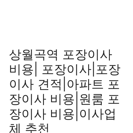
상월곡역 포장이사
비용| 포장이사|포장
이사 견적|아파트 포
장이사 비용|원룸 포
장이사 비용|이사업
체 추천