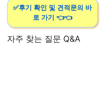
✅후기 확인 및 견적문의 바
로 가기 👈👈
자주 찾는 질문 Q&A