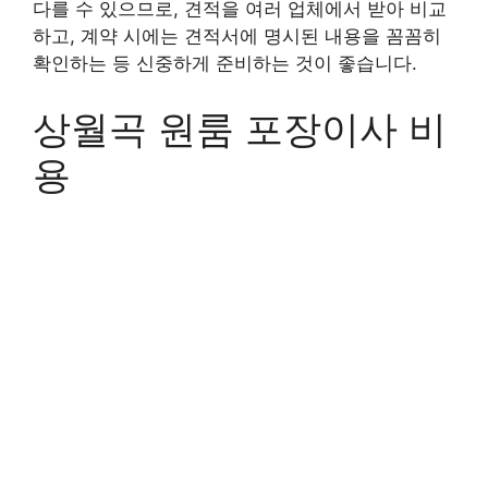
다를 수 있으므로, 견적을 여러 업체에서 받아 비교
하고, 계약 시에는 견적서에 명시된 내용을 꼼꼼히
확인하는 등 신중하게 준비하는 것이 좋습니다.
상월곡 원룸 포장이사 비
용