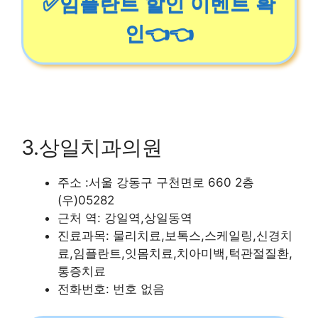
✅임플란트 할인 이벤트 확
인👈👈
3.상일치과의원
주소 :서울 강동구 구천면로 660 2층
(우)05282
근처 역: 강일역,상일동역
진료과목: 물리치료,보톡스,스케일링,신경치
료,임플란트,잇몸치료,치아미백,턱관절질환,
통증치료
전화번호: 번호 없음