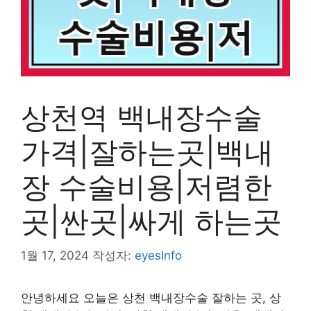
상천역 백내장수술
가격|잘하는곳|백내
장 수술비용|저렴한
곳|싼곳|싸게 하는곳
1월 17, 2024
작성자:
eyesInfo
안녕하세요 오늘은 상천 백내장수술 잘하는 곳, 상