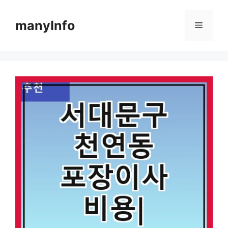
컨
텐
manyInfo
메
츠
로
뉴
건
너
뛰
기