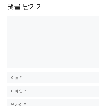
댓글 남기기
댓
글
이
름
이
메
일
웹