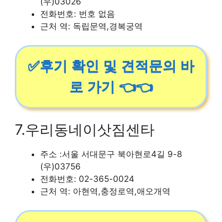
(우)03026
전화번호: 번호 없음
근처 역: 독립문역,경복궁역
✅후기 확인 및 견적문의 바
로 가기 👈👈
7.우리동네이삿짐센타
주소 :서울 서대문구 북아현로4길 9-8
(우)03756
전화번호: 02-365-0024
근처 역: 아현역,충정로역,애오개역