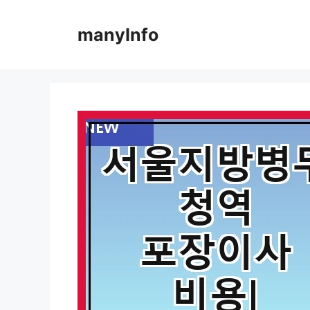
컨
텐
manyInfo
츠
로
건
너
뛰
기