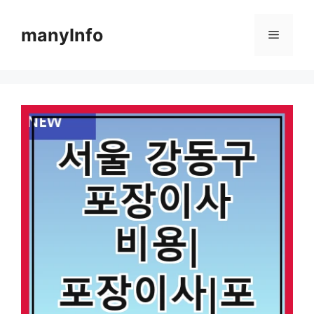
컨
텐
manyInfo
메
츠
로
뉴
건
너
뛰
기