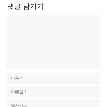
댓글 남기기
댓
글
이
름
이
메
일
웹