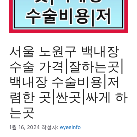
서울 노원구 백내장
수술 가격|잘하는곳|
백내장 수술비용|저
렴한 곳|싼곳|싸게 하
는곳
1월 16, 2024
작성자:
eyesInfo