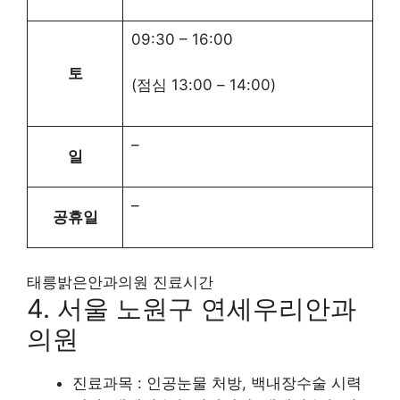
09:30
–
16:00
토
(점심
13:00
–
14:00
)
–
일
–
공휴일
태릉밝은안과의원 진료시간
4. 서울 노원구 연세우리안과
의원
진료과목 : 인공눈물 처방, 백내장수술 시력