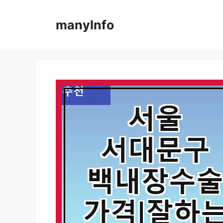
컨
텐
manyInfo
츠
로
건
너
뛰
기