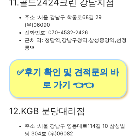
11.골드2424크린 강남지점
주소 :서울 강남구 학동로68길 29
(우)06090
전화번호: 070-4532-2426
근처 역: 청담역,강남구청역,삼성중앙역,선정
릉역
✅후기 확인 및 견적문의 바
로 가기 👈👈
12.KGB 분당대리점
주소 :서울 강남구 영동대로114길 10 삼성빌
딩 304호 (우)06082