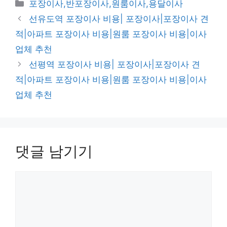
카
포장이사,반포장이사,원룸이사,용달이사
테
선유도역 포장이사 비용| 포장이사|포장이사 견
고
적|아파트 포장이사 비용|원룸 포장이사 비용|이사
리
업체 추천
선평역 포장이사 비용| 포장이사|포장이사 견
적|아파트 포장이사 비용|원룸 포장이사 비용|이사
업체 추천
댓글 남기기
댓
글