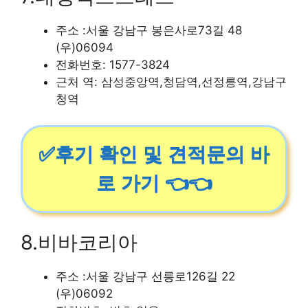
주소 :서울 강남구 봉은사로73길 48
(우)06094
전화번호: 1577-3824
근처 역: 삼성중앙역,청담역,선정릉역,강남구
청역
✅후기 확인 및 견적문의 바
로 가기 👈👈
8.비바코리아
주소 :서울 강남구 선릉로126길 22
(우)06092