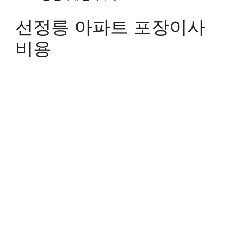
선정릉 아파트 포장이사
비용