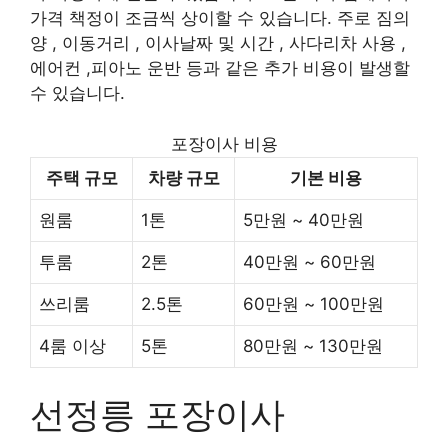
가격 책정이 조금씩 상이할 수 있습니다. 주로 짐의
양 , 이동거리 , 이사날짜 및 시간 , 사다리차 사용 ,
에어컨 ,피아노 운반 등과 같은 추가 비용이 발생할
수 있습니다.
포장이사 비용
주택 규모
차량 규모
기본 비용
원룸
1톤
5만원 ~ 40만원
투룸
2톤
40만원 ~ 60만원
쓰리룸
2.5톤
60만원 ~ 100만원
4룸 이상
5톤
80만원 ~ 130만원
선정릉 포장이사