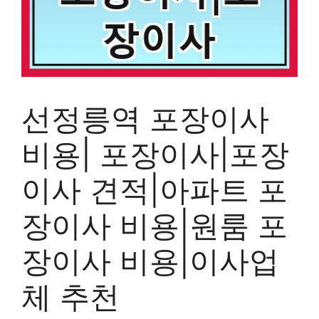
선정릉역 포장이사
비용| 포장이사|포장
이사 견적|아파트 포
장이사 비용|원룸 포
장이사 비용|이사업
체 추천