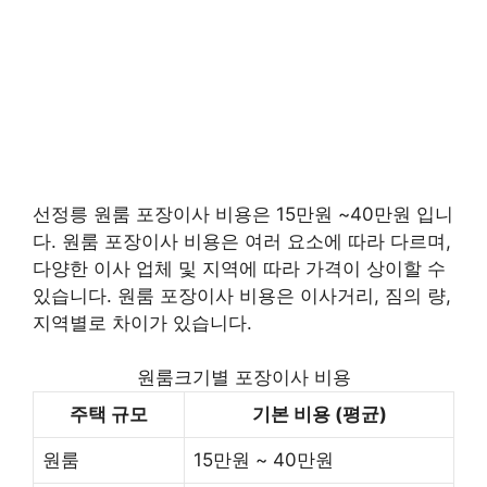
선정릉 원룸 포장이사 비용은 15만원 ~40만원 입니
다. 원룸 포장이사 비용은 여러 요소에 따라 다르며,
다양한 이사 업체 및 지역에 따라 가격이 상이할 수
있습니다. 원룸 포장이사 비용은 이사거리, 짐의 량,
지역별로 차이가 있습니다.
원룸크기별 포장이사 비용
주택 규모
기본 비용 (평균)
원룸
15만원 ~ 40만원