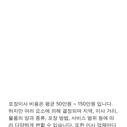
포장이사 비용은 평균 50만원 ~ 150만원 입니다.
하지만 여러 요소에 의해 결정되며 지역, 이사 거리,
물품의 양과 종류, 포장 방법, 서비스 범위 등에 따
라 다양하게 변할 수 있습니다. 또한 이사 업체마다