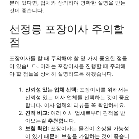
분이 있다면, 업체와 상의하여 명확한 설명을 받는
것이 좋습니다.
선정릉 포장이사 주의할
점
포장이사를 할 때 주의해야 할 몇 가지 중요한 점들
이 있습니다. 아래는 포장이사를 진행할 때 주의해
야 할 점들을 상세히 설명하도록 하겠습니다.
신뢰성 있는 업체 선택:
포장이사를 위해서는
신뢰성 있는 이사 업체를 선택하는 것이 중요
합니다. 이사 업체의 리뷰를 꼭 확인하세요.
견적 비교:
여러 이사 업체로부터 견적을 받
아보는걸 추천합니다.
보험 확인:
포장이사는 물건이 손상될 가능성
이 있기 때문에 보험을 가입하는 것이 좋습니