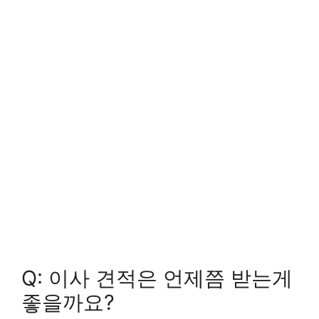
Q: 이사 견적은 언제쯤 받는게
좋을까요?