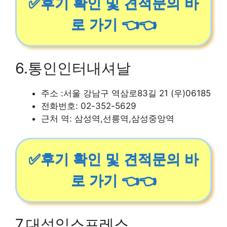
✅후기 확인 및 견적문의 바
로 가기 👈👈
6.통인인터내셔날
주소 :서울 강남구 역삼로83길 21 (우)06185
전화번호: 02-352-5629
근처 역: 삼성역,선릉역,삼성중앙역
✅후기 확인 및 견적문의 바
로 가기 👈👈
7.대성익스프레스