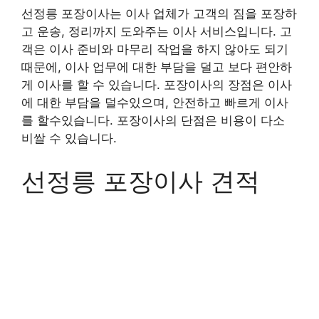
선정릉 포장이사는 이사 업체가 고객의 짐을 포장하
고 운송, 정리까지 도와주는 이사 서비스입니다. 고
객은 이사 준비와 마무리 작업을 하지 않아도 되기
때문에, 이사 업무에 대한 부담을 덜고 보다 편안하
게 이사를 할 수 있습니다. 포장이사의 장점은 이사
에 대한 부담을 덜수있으며, 안전하고 빠르게 이사
를 할수있습니다. 포장이사의 단점은 비용이 다소
비쌀 수 있습니다.
선정릉 포장이사 견적