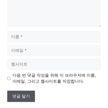
이
름
이
메
일
웹
사
이
다음 번 댓글 작성을 위해 이 브라우저에 이름,
트
이메일, 그리고 웹사이트를 저장합니다.