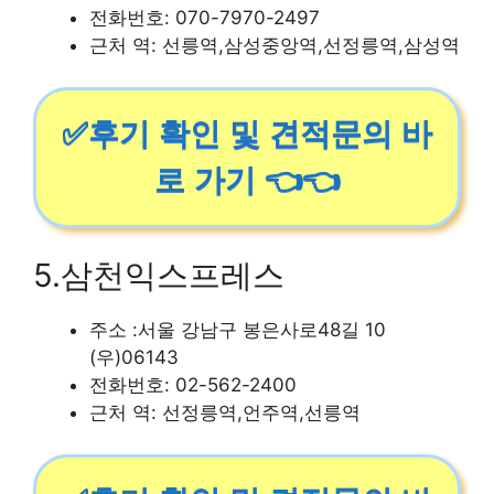
전화번호: 070-7970-2497
근처 역: 선릉역,삼성중앙역,선정릉역,삼성역
✅후기 확인 및 견적문의 바
로 가기 👈👈
5.삼천익스프레스
주소 :서울 강남구 봉은사로48길 10
(우)06143
전화번호: 02-562-2400
근처 역: 선정릉역,언주역,선릉역