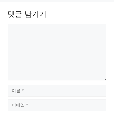
댓글 남기기
댓
글
이
름
이
메