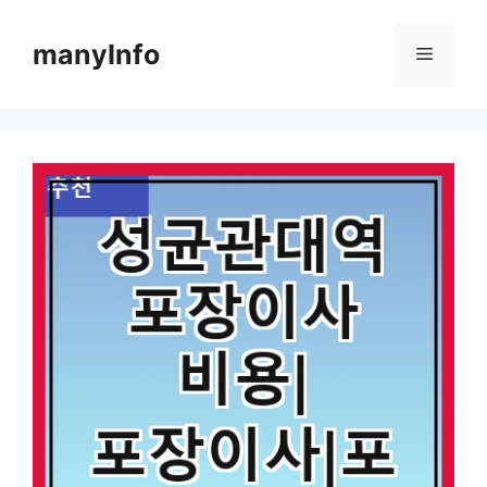
컨
텐
manyInfo
메
츠
로
뉴
건
너
뛰
기