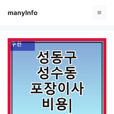
컨
텐
manyInfo
메
츠
로
뉴
건
너
뛰
기