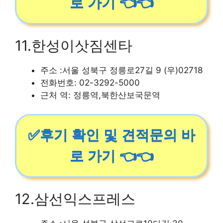
로 가기 👈👈
11.한성이삿짐센타
주소 :서울 성북구 정릉로27길 9 (우)02718
전화번호: 02-3292-5000
근처 역: 정릉역,북한산보국문역
✅후기 확인 및 견적문의 바
로 가기 👈👈
12.삼선익스프레스