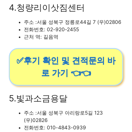
4.청량리이삿짐센터
주소 :서울 성북구 정릉로44길 7 (우)02806
전화번호: 02-920-2455
근처 역: 길음역
✅후기 확인 및 견적문의 바
로 가기 👈👈
5.빛과소금용달
주소 :서울 성북구 아리랑로5길 123
(우)02826
전화번호: 010-4843-0939