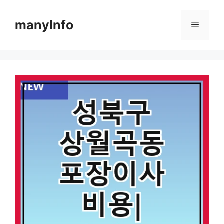
컨
텐
manyInfo
메
츠
로
뉴
건
너
뛰
기