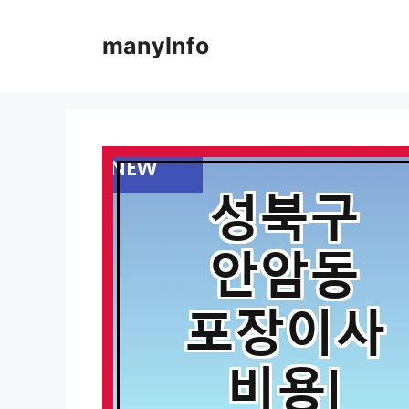
컨
텐
manyInfo
츠
로
건
너
뛰
기