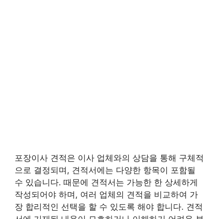
포장이사 견적은 이사 업체와의 상담을 통해 구체적
으로 결정되며, 견적서에는 다양한 항목이 포함될
수 있습니다. 때문에 견적서는 가능한 한 상세하게
작성되어야 하며, 여러 업체의 견적을 비교하여 가
장 합리적인 선택을 할 수 있도록 해야 합니다. 견적
서에 기재된 내용이 모호하거나 이해하기 어려운 부