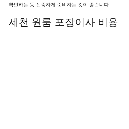
확인하는 등 신중하게 준비하는 것이 좋습니다.
세천 원룸 포장이사 비용