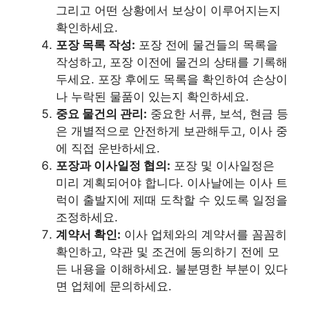
그리고 어떤 상황에서 보상이 이루어지는지
확인하세요.
포장 목록 작성:
포장 전에 물건들의 목록을
작성하고, 포장 이전에 물건의 상태를 기록해
두세요. 포장 후에도 목록을 확인하여 손상이
나 누락된 물품이 있는지 확인하세요.
중요 물건의 관리:
중요한 서류, 보석, 현금 등
은 개별적으로 안전하게 보관해두고, 이사 중
에 직접 운반하세요.
포장과 이사일정 협의:
포장 및 이사일정은
미리 계획되어야 합니다. 이사날에는 이사 트
럭이 출발지에 제때 도착할 수 있도록 일정을
조정하세요.
계약서 확인:
이사 업체와의 계약서를 꼼꼼히
확인하고, 약관 및 조건에 동의하기 전에 모
든 내용을 이해하세요. 불분명한 부분이 있다
면 업체에 문의하세요.