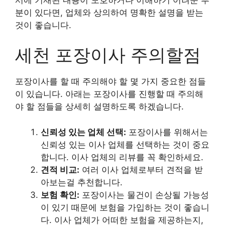
분이 있다면, 업체와 상의하여 명확한 설명을 받는
것이 좋습니다.
세천 포장이사 주의할점
포장이사를 할 때 주의해야 할 몇 가지 중요한 점들
이 있습니다. 아래는 포장이사를 진행할 때 주의해
야 할 점들을 상세히 설명하도록 하겠습니다.
신뢰성 있는 업체 선택:
포장이사를 위해서는
신뢰성 있는 이사 업체를 선택하는 것이 중요
합니다. 이사 업체의 리뷰를 꼭 확인하세요.
견적 비교:
여러 이사 업체로부터 견적을 받
아보는걸 추천합니다.
보험 확인:
포장이사는 물건이 손상될 가능성
이 있기 때문에 보험을 가입하는 것이 좋습니
다. 이사 업체가 어떠한 보험을 제공하는지,