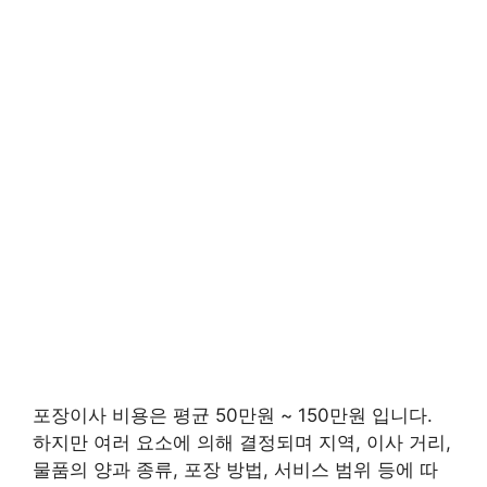
포장이사 비용은 평균 50만원 ~ 150만원 입니다.
하지만 여러 요소에 의해 결정되며 지역, 이사 거리,
물품의 양과 종류, 포장 방법, 서비스 범위 등에 따