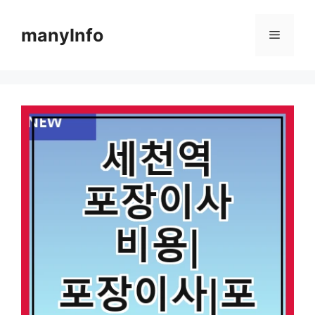
컨
텐
manyInfo
메
츠
로
뉴
건
너
뛰
기