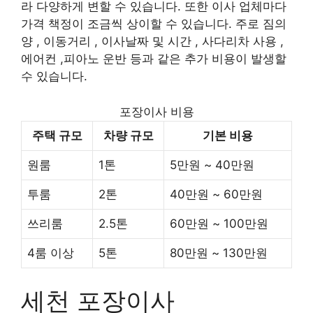
라 다양하게 변할 수 있습니다. 또한 이사 업체마다
가격 책정이 조금씩 상이할 수 있습니다. 주로 짐의
양 , 이동거리 , 이사날짜 및 시간 , 사다리차 사용 ,
에어컨 ,피아노 운반 등과 같은 추가 비용이 발생할
수 있습니다.
포장이사 비용
주택 규모
차량 규모
기본 비용
원룸
1톤
5만원 ~ 40만원
투룸
2톤
40만원 ~ 60만원
쓰리룸
2.5톤
60만원 ~ 100만원
4룸 이상
5톤
80만원 ~ 130만원
세천 포장이사