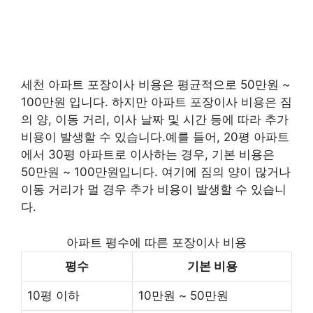
세천 아파트 포장이사 비용은 평균적으로 50만원 ~
100만원 입니다. 하지만 아파트 포장이사 비용은 짐
의 양, 이동 거리, 이사 날짜 및 시간 등에 따라 추가
비용이 발생할 수 있습니다.예를 들어, 20평 아파트
에서 30평 아파트로 이사하는 경우, 기본 비용은
50만원 ~ 100만원입니다. 여기에 짐의 양이 많거나
이동 거리가 멀 경우 추가 비용이 발생할 수 있습니
다.
아파트 평수에 따른 포장이사 비용
평수
기본 비용
10평 이하
10만원 ~ 50만원