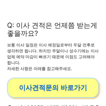
Q: 이사 견적은 언제쯤 받는게
좋을까요?
보통 이사 일정은 이사 예정일로부터 두달 전후로
생각하면 됩니다. 하지만 주말이나 성수기에는 이사
업체 예약 마감이 빠르기 때문에 이점도 고려해야
합니다.
자세한 사항은 아래를 참고해주세요.
이사견적문의 바로가기