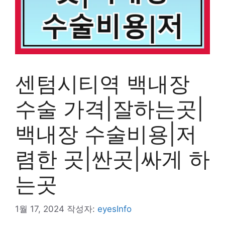
센텀시티역 백내장
수술 가격|잘하는곳|
백내장 수술비용|저
렴한 곳|싼곳|싸게 하
는곳
1월 17, 2024
작성자:
eyesInfo