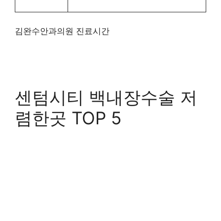
김완수안과의원 진료시간
센텀시티 백내장수술 저
렴한곳 TOP 5