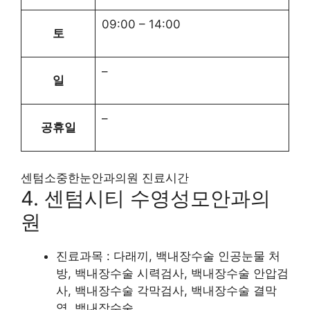
09:00
–
14:00
토
–
일
–
공휴일
센텀소중한눈안과의원 진료시간
4. 센텀시티 수영성모안과의
원
진료과목 : 다래끼, 백내장수술 인공눈물 처
방, 백내장수술 시력검사, 백내장수술 안압검
사, 백내장수술 각막검사, 백내장수술 결막
염, 백내장수술