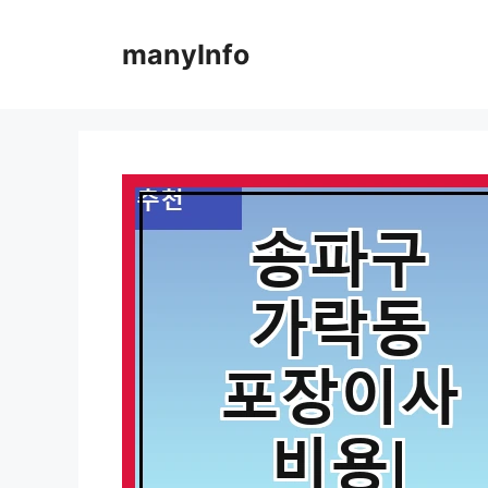
컨
텐
manyInfo
츠
로
건
너
뛰
기