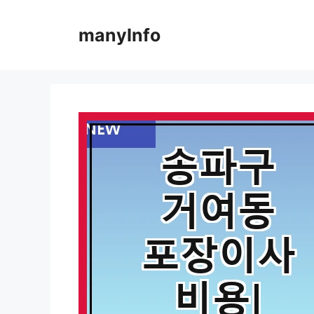
컨
텐
manyInfo
츠
로
건
너
뛰
기