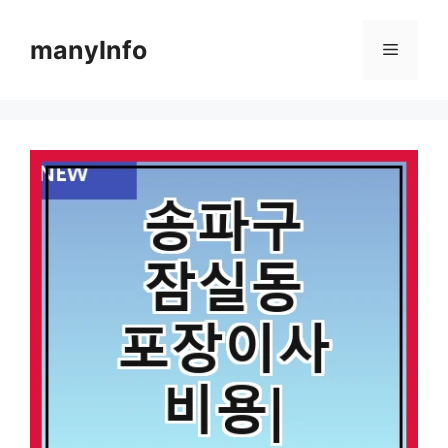
컨
텐
manyInfo
메
츠
로
뉴
건
너
뛰
기