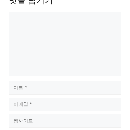
댓글 남기기
댓
글
이
름
이
메
일
웹
사