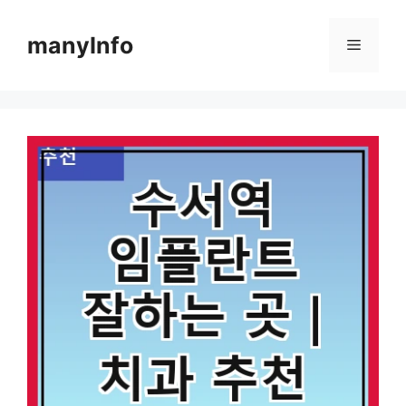
컨
텐
manyInfo
메
츠
로
뉴
건
너
뛰
기