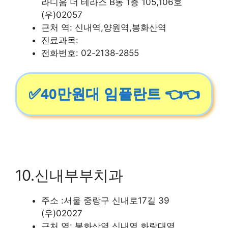
라디움 더 테라스 B동 1층 105,106호
(우)02057
근처 역: 신내역,양원역,봉화산역
진료과목:
전화번호: 02-2138-2855
✅40만원대 임플란트 👈👈
10.신내부부치과
주소 :서울 중랑구 신내로17길 39
(우)02027
근처 역: 봉화산역,신내역,화랑대역