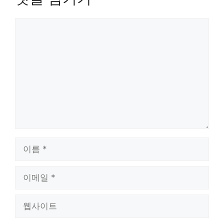
댓
글
이
름
이
메
일
웹
사