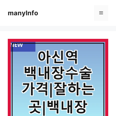
컨
텐
manyInfo
메
츠
로
뉴
건
너
뛰
기