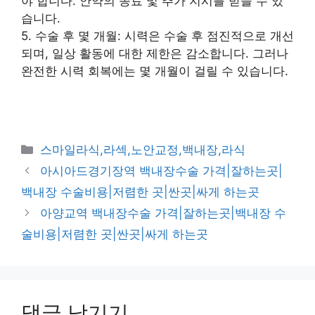
야 합니다. 안약의 종료 및 추가 지시를 받을 수 있
습니다.
5. 수술 후 몇 개월: 시력은 수술 후 점진적으로 개선
되며, 일상 활동에 대한 제한은 감소합니다. 그러나
완전한 시력 회복에는 몇 개월이 걸릴 수 있습니다.
카
스마일라식,라섹,노안교정,백내장,라식
테
아시아드경기장역 백내장수술 가격|잘하는곳|
고
백내장 수술비용|저렴한 곳|싼곳|싸게 하는곳
리
아양교역 백내장수술 가격|잘하는곳|백내장 수
술비용|저렴한 곳|싼곳|싸게 하는곳
댓글 남기기