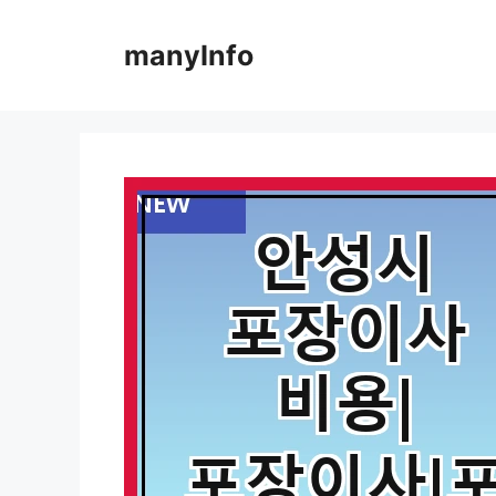
컨
텐
manyInfo
츠
로
건
너
뛰
기