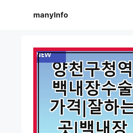
컨
텐
manyInfo
츠
로
건
너
뛰
기