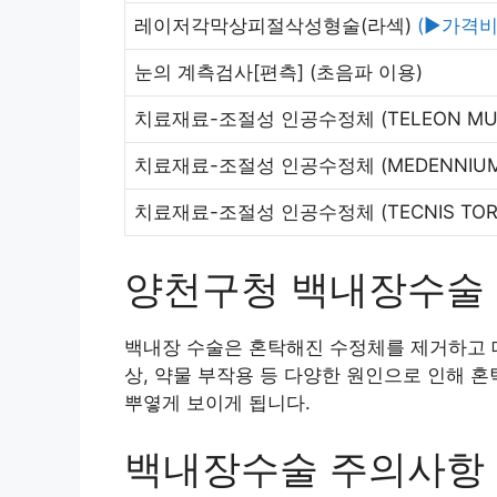
레이저각막상피절삭성형술(라섹)
(▶가격비
눈의 계측검사[편측]
(초음파 이용)
치료재료-조절성 인공수정체
(TELEON MU
치료재료-조절성 인공수정체
(MEDENNIUM
치료재료-조절성 인공수정체
(TECNIS TOR
양천구청 백내장수술
백내장 수술은 혼탁해진 수정체를 제거하고 대
상, 약물 부작용 등 다양한 원인으로 인해 
뿌옇게 보이게 됩니다.
백내장수술 주의사항