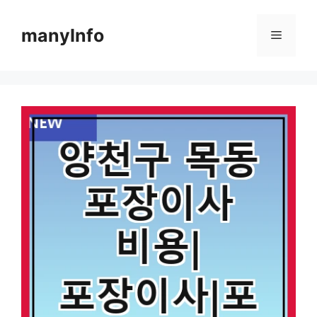
컨
텐
manyInfo
메
츠
로
뉴
건
너
뛰
기