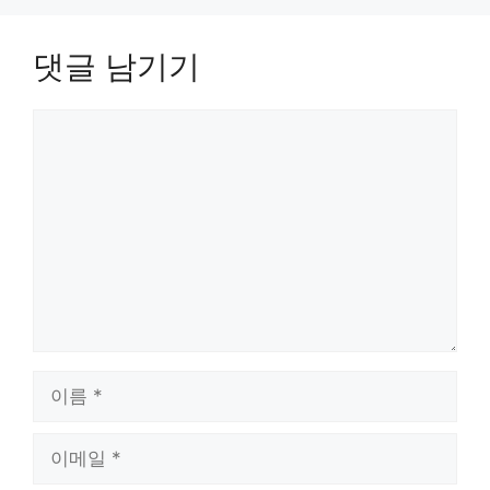
댓글 남기기
댓
글
이
름
이
메