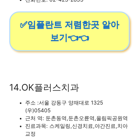
✅임플란트 저렴한곳 알아
보기👈👈
14.OK플러스치과
주소 :서울 강동구 양재대로 1325
(우)05405
근처 역: 둔촌동역,둔촌오륜역,올림픽공원역
진료과목: 스케일링,신경치료,야간진료,치아
교정