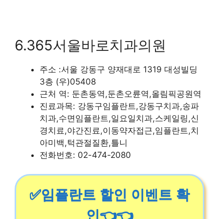
6.365서울바로치과의원
주소 :서울 강동구 양재대로 1319 대성빌딩
3층 (우)05408
근처 역: 둔촌동역,둔촌오륜역,올림픽공원역
진료과목: 강동구임플란트,강동구치과,송파
치과,수면임플란트,일요일치과,스케일링,신
경치료,야간진료,이동약자접근,임플란트,치
아미백,턱관절질환,틀니
전화번호: 02-474-2080
✅임플란트 할인 이벤트 확
인👈👈