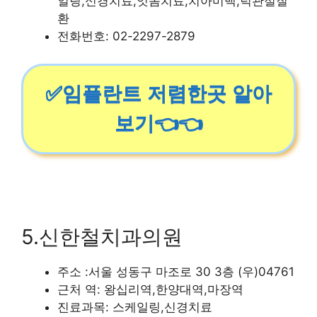
일링,신경치료,잇몸치료,치아미백,턱관절질
환
전화번호: 02-2297-2879
✅임플란트 저렴한곳 알아
보기👈👈
5.신한철치과의원
주소 :서울 성동구 마조로 30 3층 (우)04761
근처 역: 왕십리역,한양대역,마장역
진료과목: 스케일링,신경치료