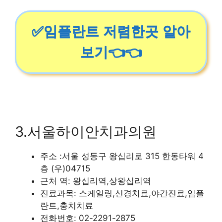
✅임플란트 저렴한곳 알아
보기👈👈
3.서울하이안치과의원
주소 :서울 성동구 왕십리로 315 한동타워 4
층 (우)04715
근처 역: 왕십리역,상왕십리역
진료과목: 스케일링,신경치료,야간진료,임플
란트,충치치료
전화번호: 02-2291-2875