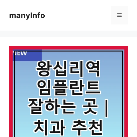
컨
텐
manyInfo
메
츠
로
뉴
건
너
뛰
기