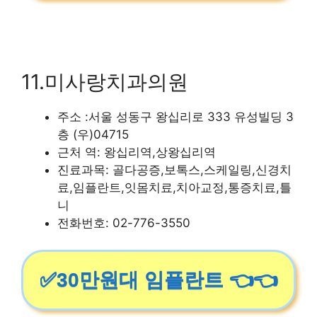
11.미사랑치과의원
주소 :서울 성동구 왕십리로 333 유성빌딩 3
층 (우)04715
근처 역: 왕십리역,상왕십리역
진료과목: 골다공증,보톡스,스케일링,신경치
료,임플란트,잇몸치료,치아교정,통증치료,틀
니
전화번호: 02-776-3550
✅30만원대 임플란트 👈👈