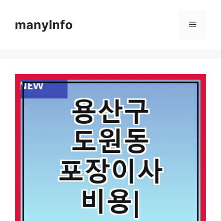
컨
텐
manyInfo
메
츠
로
뉴
건
너
뛰
기