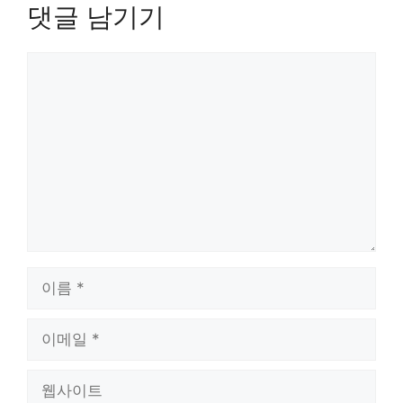
댓글 남기기
댓
글
이
름
이
메
일
웹
사