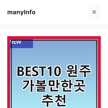
컨
텐
manyInfo
메
츠
로
뉴
건
너
뛰
기