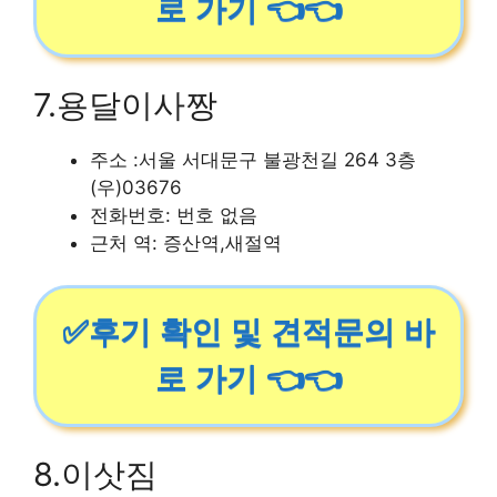
로 가기 👈👈
7.용달이사짱
주소 :서울 서대문구 불광천길 264 3층
(우)03676
전화번호: 번호 없음
근처 역: 증산역,새절역
✅후기 확인 및 견적문의 바
로 가기 👈👈
8.이삿짐