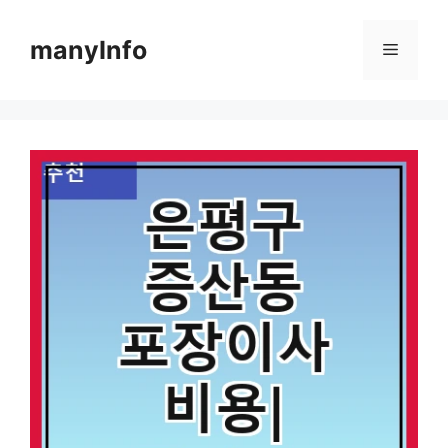
컨
텐
manyInfo
메
츠
로
뉴
건
너
뛰
기