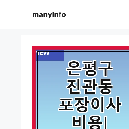
컨
텐
manyInfo
츠
로
건
너
뛰
기