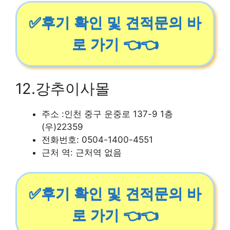
✅후기 확인 및 견적문의 바
로 가기 👈👈
12.강추이사몰
주소 :인천 중구 운중로 137-9 1층
(우)22359
전화번호: 0504-1400-4551
근처 역: 근처역 없음
✅후기 확인 및 견적문의 바
로 가기 👈👈