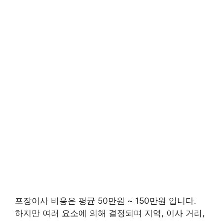
포장이사 비용은 평균 50만원 ~ 150만원 입니다.
하지만 여러 요소에 의해 결정되며 지역, 이사 거리,