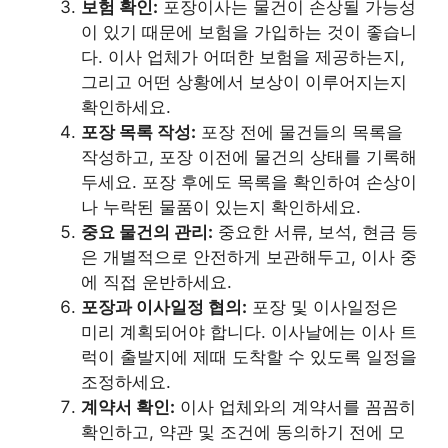
보험 확인:
포장이사는 물건이 손상될 가능성
이 있기 때문에 보험을 가입하는 것이 좋습니
다. 이사 업체가 어떠한 보험을 제공하는지,
그리고 어떤 상황에서 보상이 이루어지는지
확인하세요.
포장 목록 작성:
포장 전에 물건들의 목록을
작성하고, 포장 이전에 물건의 상태를 기록해
두세요. 포장 후에도 목록을 확인하여 손상이
나 누락된 물품이 있는지 확인하세요.
중요 물건의 관리:
중요한 서류, 보석, 현금 등
은 개별적으로 안전하게 보관해두고, 이사 중
에 직접 운반하세요.
포장과 이사일정 협의:
포장 및 이사일정은
미리 계획되어야 합니다. 이사날에는 이사 트
럭이 출발지에 제때 도착할 수 있도록 일정을
조정하세요.
계약서 확인:
이사 업체와의 계약서를 꼼꼼히
확인하고, 약관 및 조건에 동의하기 전에 모