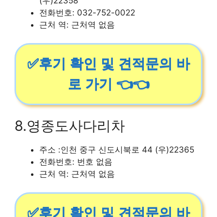
(우)22358
전화번호: 032-752-0022
근처 역: 근처역 없음
✅후기 확인 및 견적문의 바
로 가기 👈👈
8.영종도사다리차
주소 :인천 중구 신도시북로 44 (우)22365
전화번호: 번호 없음
근처 역: 근처역 없음
✅후기 확인 및 견적문의 바