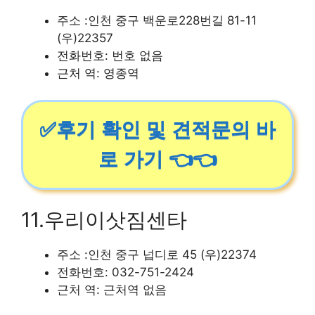
주소 :인천 중구 백운로228번길 81-11
(우)22357
전화번호: 번호 없음
근처 역: 영종역
✅후기 확인 및 견적문의 바
로 가기 👈👈
11.우리이삿짐센타
주소 :인천 중구 넙디로 45 (우)22374
전화번호: 032-751-2424
근처 역: 근처역 없음