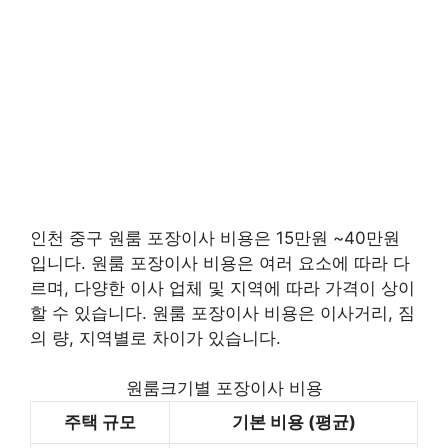
인천 중구 원룸 포장이사 비용은 15만원 ~40만원
입니다. 원룸 포장이사 비용은 여러 요소에 따라 다
르며, 다양한 이사 업체 및 지역에 따라 가격이 상이
할 수 있습니다. 원룸 포장이사 비용은 이사거리, 짐
의 량, 지역별로 차이가 있습니다.
원룸크기별 포장이사 비용
주택 규모
기본 비용 (평균)