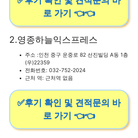
✅후기 확인 및 견적문의 바
로 가기 👈👈
2.영종하늘익스프레스
주소 :인천 중구 운중로 82 선진빌딩 A동 1층
(우)22359
전화번호: 032-752-2024
근처 역: 근처역 없음
✅후기 확인 및 견적문의 바
로 가기 👈👈