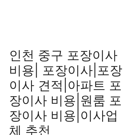
인천 중구 포장이사
비용| 포장이사|포장
이사 견적|아파트 포
장이사 비용|원룸 포
장이사 비용|이사업
체 추천