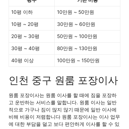
10평 이하
10만원 ~ 50만원
10평 ~ 20평
30만원 ~ 60만원
20평 ~ 30평
50만원 ~ 100만원
30평 ~ 40평
80만원 ~ 130만원
40평 이상
100만원 ~ 150만원
인천 중구 원룸 포장이사
원룸 포장이사는 원룸 이사를 할 때에 짐을 포장하
고 운반하는 서비스를 말합니다. 원룸 이사는 일반
적으로 가구나 짐이 많지 않기 때문에 일반 이사에
비해 비용이 저렴합니다 원룸 포장이사는 이사 업무
에 대한 부담을 덜고 보다 편안하게 이사를 할 수 있