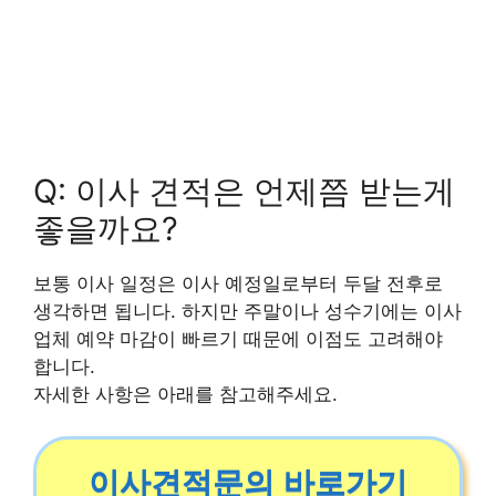
Q: 이사 견적은 언제쯤 받는게
좋을까요?
보통 이사 일정은 이사 예정일로부터 두달 전후로
생각하면 됩니다. 하지만 주말이나 성수기에는 이사
업체 예약 마감이 빠르기 때문에 이점도 고려해야
합니다.
자세한 사항은 아래를 참고해주세요.
이사견적문의 바로가기