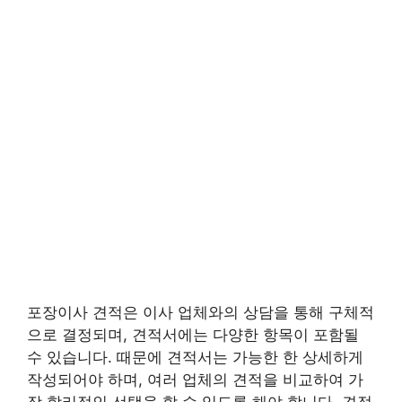
포장이사 견적은 이사 업체와의 상담을 통해 구체적
으로 결정되며, 견적서에는 다양한 항목이 포함될
수 있습니다. 때문에 견적서는 가능한 한 상세하게
작성되어야 하며, 여러 업체의 견적을 비교하여 가
장 합리적인 선택을 할 수 있도록 해야 합니다. 견적