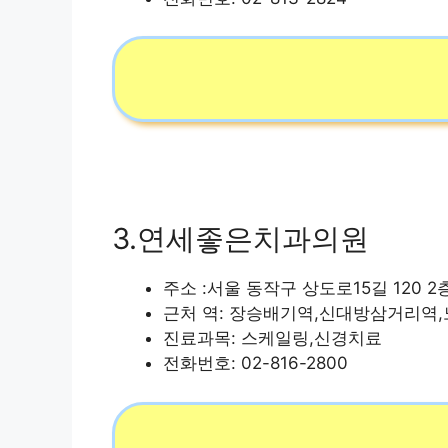
3.연세좋은치과의원
주소 :서울 동작구 상도로15길 120 2층
근처 역: 장승배기역,신대방삼거리역
진료과목: 스케일링,신경치료
전화번호: 02-816-2800