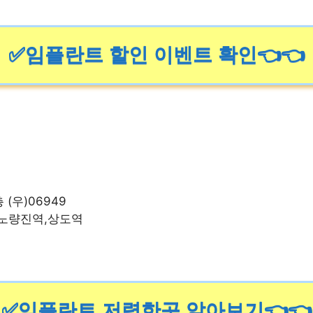
✅임플란트 할인 이벤트 확인👈👈
 (우)06949
,노량진역,상도역
✅임플란트 저렴한곳 알아보기👈👈