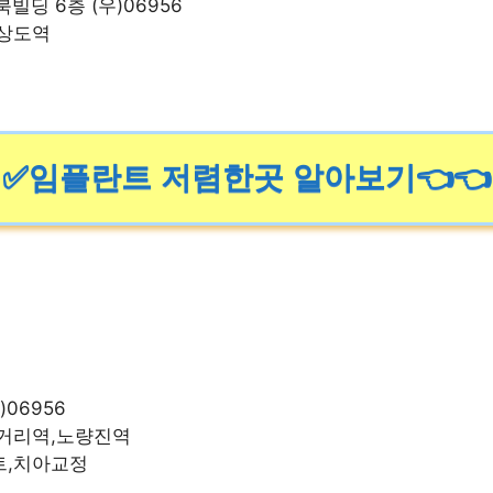
빌딩 6층 (우)06956
,상도역
✅임플란트 저렴한곳 알아보기👈👈
)06956
삼거리역,노량진역
트,치아교정