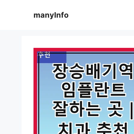
컨
텐
manyInfo
츠
로
건
너
뛰
기