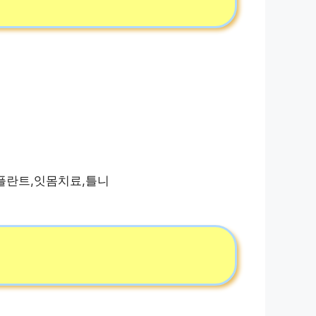
플란트,잇몸치료,틀니