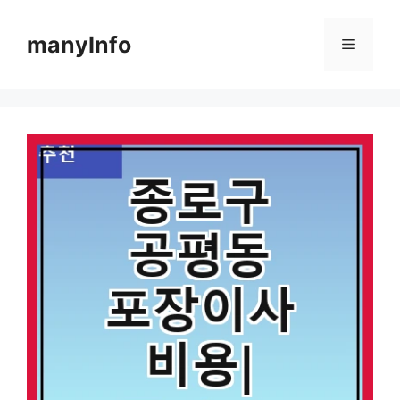
컨
텐
manyInfo
메
츠
로
뉴
건
너
뛰
기