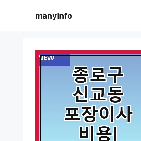
컨
텐
manyInfo
츠
로
건
너
뛰
기