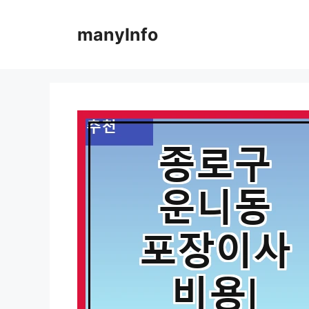
컨
텐
manyInfo
츠
로
건
너
뛰
기