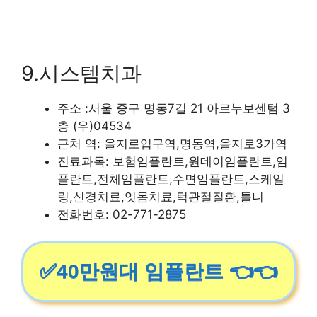
9.시스템치과
주소 :서울 중구 명동7길 21 아르누보센텀 3
층 (우)04534
근처 역: 을지로입구역,명동역,을지로3가역
진료과목: 보험임플란트,원데이임플란트,임
플란트,전체임플란트,수면임플란트,스케일
링,신경치료,잇몸치료,턱관절질환,틀니
전화번호: 02-771-2875
✅40만원대 임플란트 👈👈