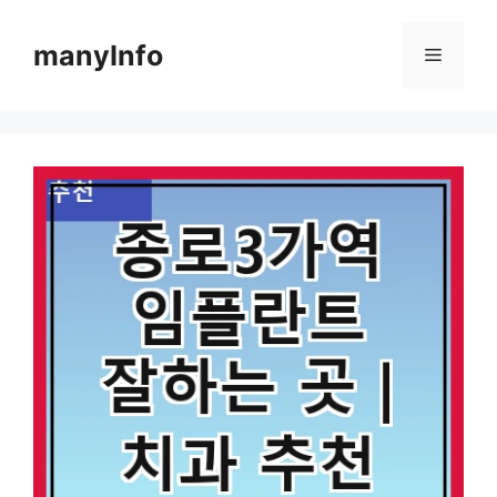
컨
텐
manyInfo
메
츠
로
뉴
건
너
뛰
기