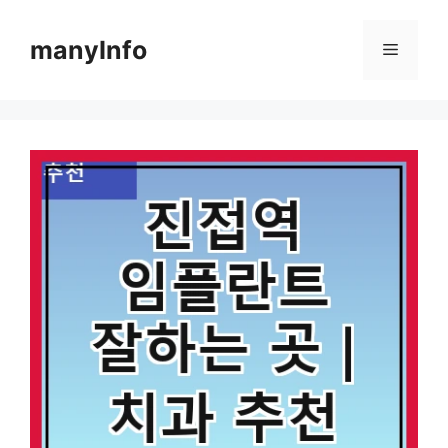
컨
텐
manyInfo
메
츠
로
뉴
건
너
뛰
기