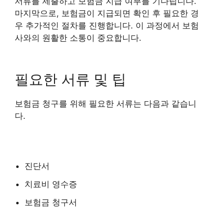
서류를 제출하고 보험금 지급 여부를 기다립니다.
마지막으로, 보험금이 지급되면 확인 후 필요한 경
우 추가적인 절차를 진행합니다. 이 과정에서 보험
사와의 원활한 소통이 중요합니다.
필요한 서류 및 팁
보험금 청구를 위해 필요한 서류는 다음과 같습니
다.
진단서
치료비 영수증
보험금 청구서