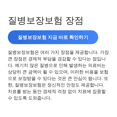
질병보장보험 장점
질병보장보험 지금 바로 확인하기
질병보장보험은 여러 가지 장점을 제공합니다. 가장
큰 장점은 경제적 부담을 경감할 수 있다는 점입니
다. 예기치 않은 질병으로 인해 발생하는 의료비는
상당히 큰 금액이 될 수 있으며, 이러한 비용을 보험
으로 보장받을 수 있다는 것은 큰 안심이 됩니다. 또
한, 질병보장보험은 정신적인 안정도 제공합니다.
치료를 받는 동안 경제적 걱정 없이 치료에 집중할
수 있도록 도와줍니다.