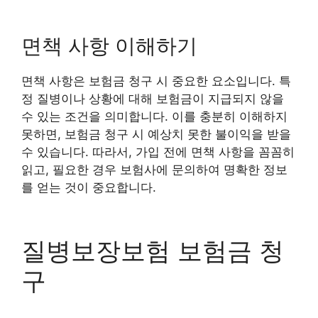
면책 사항 이해하기
면책 사항은 보험금 청구 시 중요한 요소입니다. 특
정 질병이나 상황에 대해 보험금이 지급되지 않을
수 있는 조건을 의미합니다. 이를 충분히 이해하지
못하면, 보험금 청구 시 예상치 못한 불이익을 받을
수 있습니다. 따라서, 가입 전에 면책 사항을 꼼꼼히
읽고, 필요한 경우 보험사에 문의하여 명확한 정보
를 얻는 것이 중요합니다.
질병보장보험 보험금 청
구