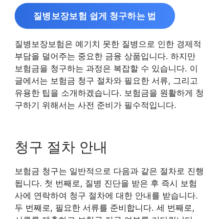
질병보장보험 쉽게 청구하는 법
질병보장보험은 예기치 못한 질병으로 인한 경제적
부담을 덜어주는 중요한 금융 상품입니다. 하지만
보험금을 청구하는 과정은 복잡할 수 있습니다. 이
글에서는 보험금 청구 절차와 필요한 서류, 그리고
유용한 팁을 소개하겠습니다. 보험금을 원활하게 청
구하기 위해서는 사전 준비가 필수적입니다.
청구 절차 안내
보험금 청구는 일반적으로 다음과 같은 절차로 진행
됩니다. 첫 번째로, 질병 진단을 받은 후 즉시 보험
사에 연락하여 청구 절차에 대한 안내를 받습니다.
두 번째로, 필요한 서류를 준비합니다. 세 번째로,