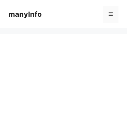
컨
텐
manyInfo
메
츠
로
뉴
건
너
뛰
기