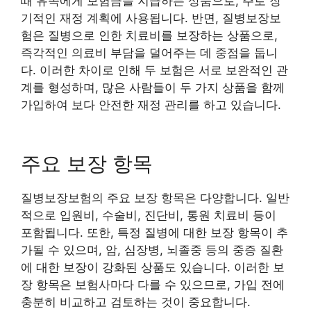
때 유족에게 보험금을 지급하는 상품으로, 주로 장
기적인 재정 계획에 사용됩니다. 반면, 질병보장보
험은 질병으로 인한 치료비를 보장하는 상품으로,
즉각적인 의료비 부담을 덜어주는 데 중점을 둡니
다. 이러한 차이로 인해 두 보험은 서로 보완적인 관
계를 형성하며, 많은 사람들이 두 가지 상품을 함께
가입하여 보다 안전한 재정 관리를 하고 있습니다.
주요 보장 항목
질병보장보험의 주요 보장 항목은 다양합니다. 일반
적으로 입원비, 수술비, 진단비, 통원 치료비 등이
포함됩니다. 또한, 특정 질병에 대한 보장 항목이 추
가될 수 있으며, 암, 심장병, 뇌졸중 등의 중증 질환
에 대한 보장이 강화된 상품도 있습니다. 이러한 보
장 항목은 보험사마다 다를 수 있으므로, 가입 전에
충분히 비교하고 검토하는 것이 중요합니다.