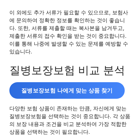
이 외에도 추가 서류가 필요할 수 있으므로, 보험사
에 문의하여 정확한 정보를 확인하는 것이 좋습니
다. 또한, 서류를 제출할 때는 복사본을 남겨두고,
제출한 서류의 접수 확인을 받는 것이 중요합니다.
이를 통해 나중에 발생할 수 있는 문제를 예방할 수
있습니다.
질병보장보험 비교 분석
질병보장보험 나에게 맞는 상품 찾기
다양한 보험 상품이 존재하는 만큼, 자신에게 맞는
질병보장보험을 선택하는 것이 중요합니다. 각 상품
의 보장 내용과 조건을 비교 분석하여 가장 적합한
상품을 선택하는 것이 필요합니다.