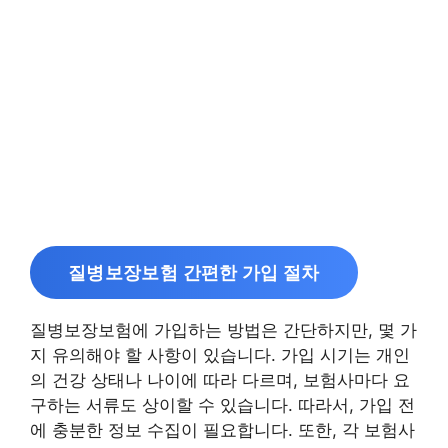
질병보장보험 간편한 가입 절차
질병보장보험에 가입하는 방법은 간단하지만, 몇 가
지 유의해야 할 사항이 있습니다. 가입 시기는 개인
의 건강 상태나 나이에 따라 다르며, 보험사마다 요
구하는 서류도 상이할 수 있습니다. 따라서, 가입 전
에 충분한 정보 수집이 필요합니다. 또한, 각 보험사