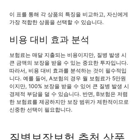
이 표를 통해 각 상품의 특징을 비교하고, 자신에게
가장 적합한 상품을 선택할 수 있습니다.
비용 대비 효과 분석
보험료는 매달 지출되는 비용이지만, 질병 발생 시
큰 금액의 보장을 받을 수 있는 중요한 투자입니다.
따라서, 비용 대비 효과를 분석하는 것이 필수적입
니다. 예를 들어, A보험의 경우 월 보험료가 5만원
이지만, 100% 보장을 받을 수 있어 큰 질병 발생 시
경제적 부담을 덜 수 있습니다. 반면, B보험은 저렴
한 보험료를 제공하지만 보장 범위가 제한적이므로
신중한 선택이 필요합니다.
질병보장보험 추천 상품