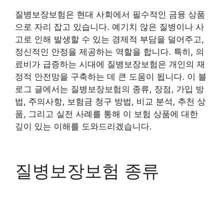
질병보장보험은 현대 사회에서 필수적인 금융 상품
으로 자리 잡고 있습니다. 예기치 않은 질병이나 사
고로 인해 발생할 수 있는 경제적 부담을 덜어주고,
정신적인 안정을 제공하는 역할을 합니다. 특히, 의
료비가 급증하는 시대에 질병보장보험은 개인의 재
정적 안전망을 구축하는 데 큰 도움이 됩니다. 이 블
로그 글에서는 질병보장보험의 종류, 장점, 가입 방
법, 주의사항, 보험금 청구 방법, 비교 분석, 추천 상
품, 그리고 실전 사례를 통해 이 보험 상품에 대한
깊이 있는 이해를 도와드리겠습니다.
질병보장보험 종류