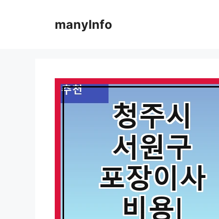
컨
텐
manyInfo
츠
로
건
너
뛰
기