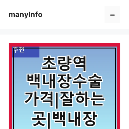
컨
텐
manyInfo
메
츠
로
뉴
건
너
뛰
기