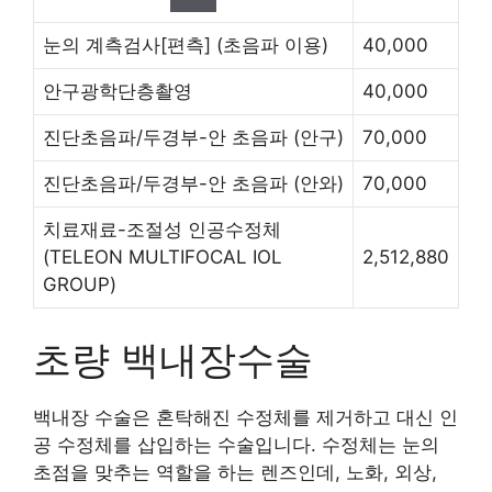
눈의 계측검사[편측]
(초음파 이용)
40,000
안구광학단층촬영
40,000
진단초음파/두경부-안 초음파
(안구)
70,000
진단초음파/두경부-안 초음파
(안와)
70,000
치료재료-조절성 인공수정체
(TELEON MULTIFOCAL IOL
2,512,880
GROUP)
초량 백내장수술
백내장 수술은 혼탁해진 수정체를 제거하고 대신 인
공 수정체를 삽입하는 수술입니다. 수정체는 눈의
초점을 맞추는 역할을 하는 렌즈인데, 노화, 외상,