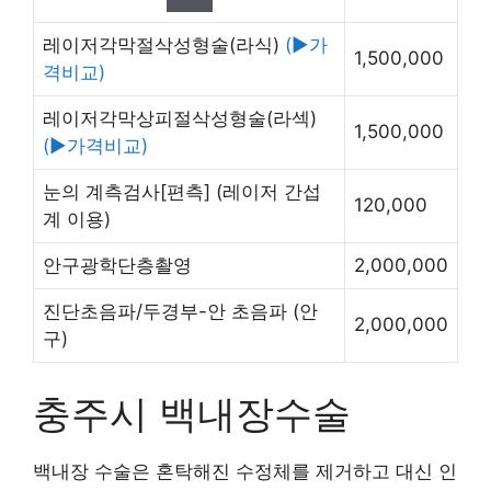
레이저각막절삭성형술(라식)
(▶가
1,500,000
격비교)
레이저각막상피절삭성형술(라섹)
1,500,000
(▶가격비교)
눈의 계측검사[편측]
(레이저 간섭
120,000
계 이용)
안구광학단층촬영
2,000,000
진단초음파/두경부-안 초음파
(안
2,000,000
구)
충주시 백내장수술
백내장 수술은 혼탁해진 수정체를 제거하고 대신 인