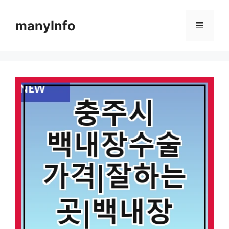
컨
텐
manyInfo
메
츠
로
뉴
건
너
뛰
기