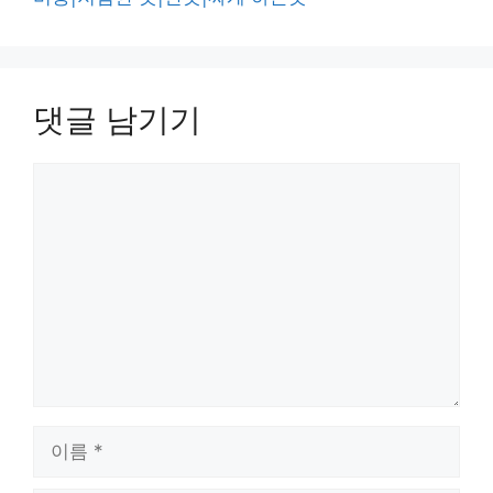
댓글 남기기
댓
글
이
름