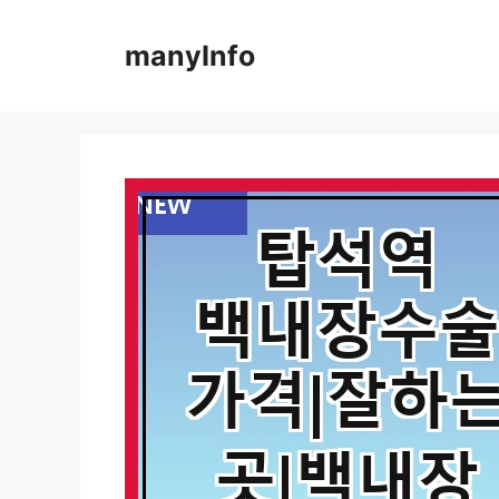
컨
텐
manyInfo
츠
로
건
너
뛰
기