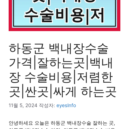
하동군 백내장수술
가격|잘하는곳|백내
장 수술비용|저렴한
곳|싼곳|싸게 하는곳
11월 5, 2024
작성자:
eyesInfo
안녕하세요 오늘은 하동군 백내장수술 잘하는 곳,