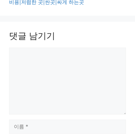
비용|저렴한 곳|싼곳|싸게 하는곳
댓글 남기기
댓
글
이
름