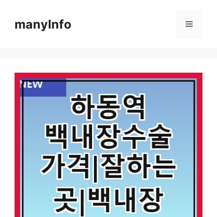
컨
텐
manyInfo
메
츠
로
뉴
건
너
뛰
기