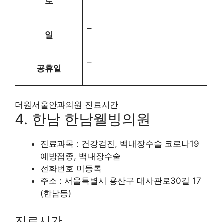
토
–
일
–
공휴일
더원서울안과의원 진료시간
4. 한남 한남웰빙의원
진료과목 : 건강검진, 백내장수술 코로나19
예방접종, 백내장수술
전화번호 미등록
주소 : 서울특별시 용산구 대사관로30길 17
(한남동)
진료시간