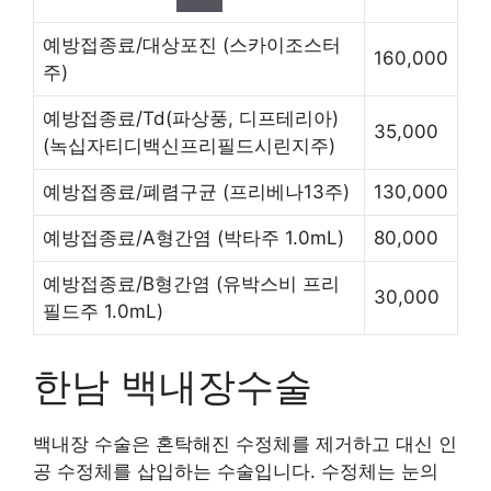
예방접종료/대상포진
(스카이조스터
160,000
주)
예방접종료/Td(파상풍, 디프테리아)
35,000
(녹십자티디백신프리필드시린지주)
예방접종료/폐렴구균
(프리베나13주)
130,000
예방접종료/A형간염
(박타주 1.0mL)
80,000
예방접종료/B형간염
(유박스비 프리
30,000
필드주 1.0mL)
한남 백내장수술
백내장 수술은 혼탁해진 수정체를 제거하고 대신 인
공 수정체를 삽입하는 수술입니다. 수정체는 눈의