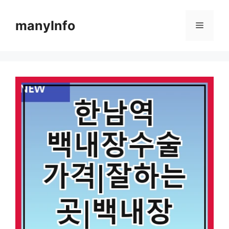
컨
텐
manyInfo
메
츠
로
뉴
건
너
뛰
기