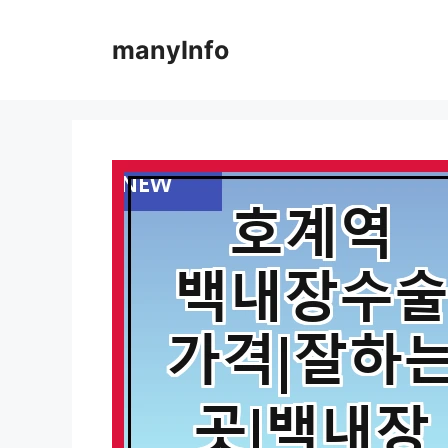
컨
텐
manyInfo
츠
로
건
너
뛰
기