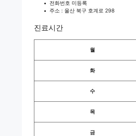
전화번호 미등록
주소 : 울산 북구 호계로 298
진료시간
월
화
수
목
금